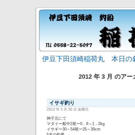
伊豆下田須崎稲荷丸 本日の
2012 年 3 月 のア
イサギ釣り
2012 年 3 月 30 日 金曜日
神子元にて
マダイー船中2尾ー0．8～1．2kg
イサギー30～54尾ー25～30cm
5名の釣果