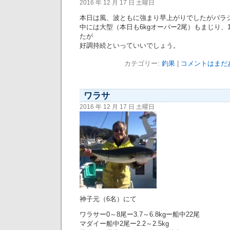
2016 年 12 月 17 日 土曜日
本日は風、波ともに強まり早上がりでしたがバラ
中には大型（本日も6kgオーバー2尾）もまじり、
たが
好調持続といっていいでしょう。
カテゴリー:
釣果
|
コメントはまだあ
ワラサ
2016 年 12 月 17 日 土曜日
神子元（6名）にて
ワラサー0～8尾ー3.7～6.8kgー船中22尾
マダイー船中2尾ー2.2～2.5kg