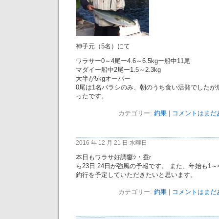
神子元（5名）にて
ワラサー0～4尾ー4.6～6.5kgー船中11尾
マダイー船中2尾ー1.5～2.3kg
大半が5kgオーバー
0尾は1名バラシのみ、朝のうち食い活発でしたが
ったです。
カテゴリー:
釣果
|
コメントはまだあ
2016 年 12 月 21 日 水曜日
本日もワラサ好調窶ｼ・蚕r
ら23日 24日が強風の予報です。 また、年始も1
釣行を予定していただきたいと思います。
カテゴリー:
釣果
|
コメントはまだあ