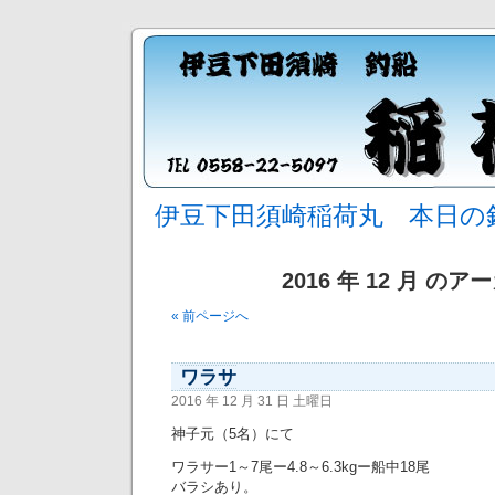
伊豆下田須崎稲荷丸 本日の
2016 年 12 月 の
« 前ページへ
ワラサ
2016 年 12 月 31 日 土曜日
神子元（5名）にて
ワラサー1～7尾ー4.8～6.3kgー船中18尾
バラシあり。