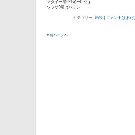
マダイー船中1尾ー0.6kg
ワラサ0尾はバラシ
カテゴリー:
釣果
|
コメントはまだあ
« 前ページへ