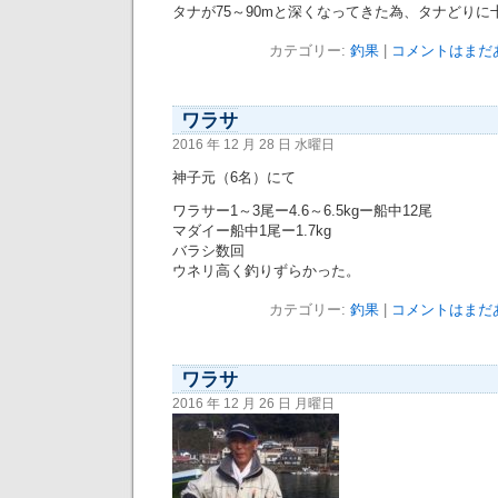
タナが75～90mと深くなってきた為、タナどり
カテゴリー:
釣果
|
コメントはまだあ
ワラサ
2016 年 12 月 28 日 水曜日
神子元（6名）にて
ワラサー1～3尾ー4.6～6.5kgー船中12尾
マダイー船中1尾ー1.7kg
バラシ数回
ウネリ高く釣りずらかった。
カテゴリー:
釣果
|
コメントはまだあ
ワラサ
2016 年 12 月 26 日 月曜日