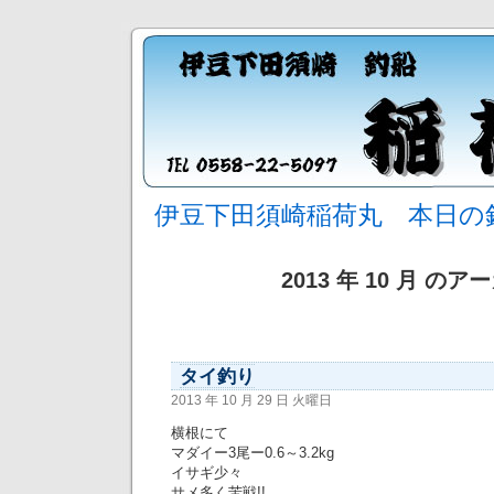
伊豆下田須崎稲荷丸 本日の
2013 年 10 月 の
タイ釣り
2013 年 10 月 29 日 火曜日
横根にて
マダイー3尾ー0.6～3.2kg
イサギ少々
サメ多く苦戦!!