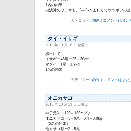
1名の釣果
白浜沖のワラサも、5～6kg まじりでボツボツの
カテゴリー:
釣果
|
コメントはまだあ
タイ・イサギ
2013 年 10 月 18 日 金曜日
横根にて
イサギ一43尾ー25～30cm
マダイー1尾ー1.9kg
1名の釣果
カテゴリー:
釣果
|
コメントはまだあ
オニカサゴ
2013 年 10 月 13 日 日曜日
神子元沖一120～160mダチ
オニカサゴー3～9尾ー0.4～0.8kg
（2名の釣果）
他カサゴ類ー2～5尾