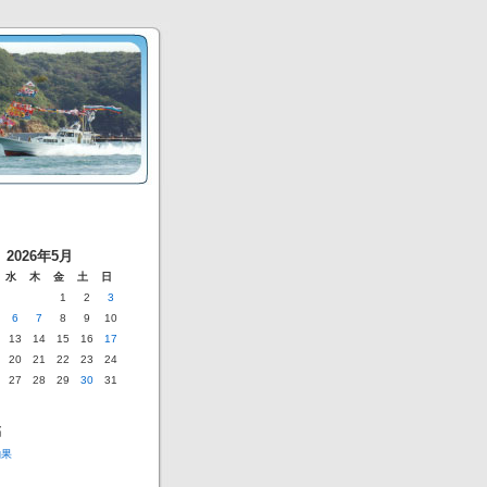
2026年5月
水
木
金
土
日
1
2
3
6
7
8
9
10
13
14
15
16
17
20
21
22
23
24
27
28
29
30
31
稿
釣果