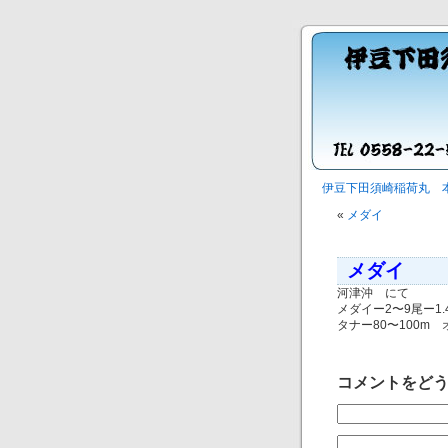
伊豆下田須崎稲荷丸 
«
メダイ
メダイ
河津沖 にて
メダイー2〜9尾ー1.4
タナー80〜100m 
コメントをど